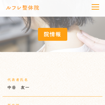
t
o
g
g
l
e
n
a
院情報
v
i
g
a
t
i
o
n
代表者氏名
中谷 友一